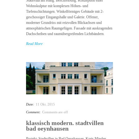
Stadtvilla am Hang. Beschreibung: Konzeption einer
Wohnskulptur mit komplexen Höhen- und
Tiefenschichtungen. Winkelförmiges Gebäude mit 2-
geschossiger Eingangshalle und Galerie. Offener,
moderner Grundriss mit reizvollen Blickachsen und
atmosphärischen Raumgefügen. Fassade mit auskragenden
Dachscheiben und raumübergreifenden Lichtbändern.
Read More
Date:
11 Okt. 2015
Comment:
Comments are off
klassisch modern. stadtvillen
bad oeynhausen
Projekt: Stadtvillen in Bad Oeynhausen, Kreis Minden-