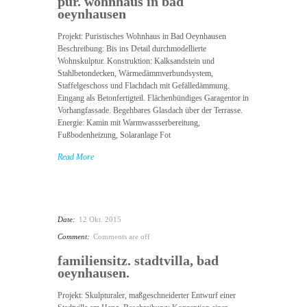
pur. wohnhaus in bad
oeynhausen
Projekt: Puristisches Wohnhaus in Bad Oeynhausen
Beschreibung: Bis ins Detail durchmodellierte
Wohnskulptur. Konstruktion: Kalksandstein und
Stahlbetondecken, Wärmedämmverbundsystem,
Staffelgeschoss und Flachdach mit Gefälledämmung.
Eingang als Betonfertigteil. Flächenbündiges Garagentor in
Vorhangfassade. Begehbares Glasdach über der Terrasse.
Energie: Kamin mit Warmwassserbereitung,
Fußbodenheizung, Solaranlage Fot
Read More
Date:
12 Okt. 2015
Comment:
Comments are off
familiensitz. stadtvilla, bad
oeynhausen.
Projekt: Skulpturaler, maßgeschneiderter Entwurf einer