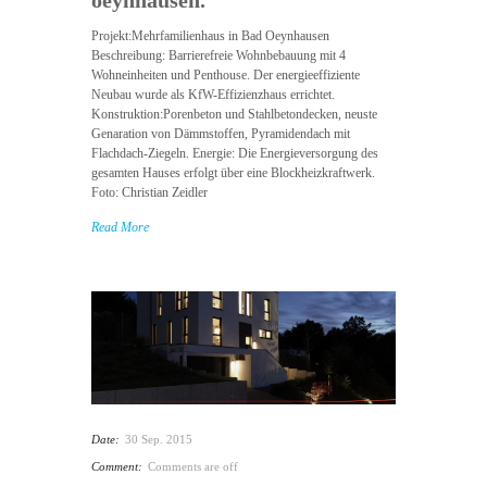
oeynhausen.
Projekt:Mehrfamilienhaus in Bad Oeynhausen
Beschreibung: Barrierefreie Wohnbebauung mit 4
Wohneinheiten und Penthouse. Der energieeffiziente
Neubau wurde als KfW-Effizienzhaus errichtet.
Konstruktion:Porenbeton und Stahlbetondecken, neuste
Genaration von Dämmstoffen, Pyramidendach mit
Flachdach-Ziegeln. Energie: Die Energieversorgung des
gesamten Hauses erfolgt über eine Blockheizkraftwerk.
Foto: Christian Zeidler
Read More
Date:
30 Sep. 2015
Comment:
Comments are off