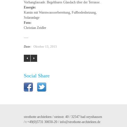
Vorhangfassade. Begehbares Glasdach über der Terrasse.
Energie:
Kamin mit Warmwassserbereitung, Fußbodenheizung,
Solaranlage
Foto:
Christian Zeidler
Date:
Oktober 13, 2015
Social Share
strothotte architekten / steinstr. 40 / 32547 bad oeynhausen
/ t +49(0)5731 30650-20 /
info@strothotte-architekten.de