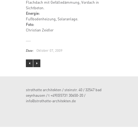
Flachdach mit Gefälledämmung, Vordach in
Sichtbeton.
Energie:
Fußbodenheizung, Solaranlage.
Foto:
Christian Zeidler
Oktober 07, 2009
Date:
strothotte architekten / steinstr. 40 / 32547 bad
oeynhausen / t +49(0)5731 30650-20 /
info@strothotte-architekten.de